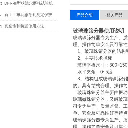
用与维护？
DFR-Ⅲ型狄法尔磨耗试验机
技术参数
新土工布动态穿孔测定仪技
产品介绍
相关产品
术参数
真空饱和装置使用方法
玻璃珠筛分器使用说明
玻璃珠筛分器专为生产、质
理、操作简单安全及可靠性
1、玻璃珠筛分器的结构和性
2、主要技术指标
玻璃平板尺寸：300×15
水平夹角：0~5度
3、结构组成玻璃珠筛分
的。具有结构合理、操作简
玻璃珠筛分器主要由振动
玻璃微珠筛分器，又叫玻璃
司专为生产，质量监督、工
单、安全及可靠性好等特
玻璃珠筛分器专为生产、质
理、操作简单安全及可靠性