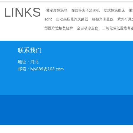
LINKS
带湿度恒温箱
在线等离子清洗机
立式恒温摇床
带
soric
自动高压蒸汽灭菌器
接触角测量仪
紫外可见
型医疗垃圾焚烧炉
全自动冰点仪
二氧化碳低温培养
联系我们
地址：河北
邮箱：lyjy889@163.com