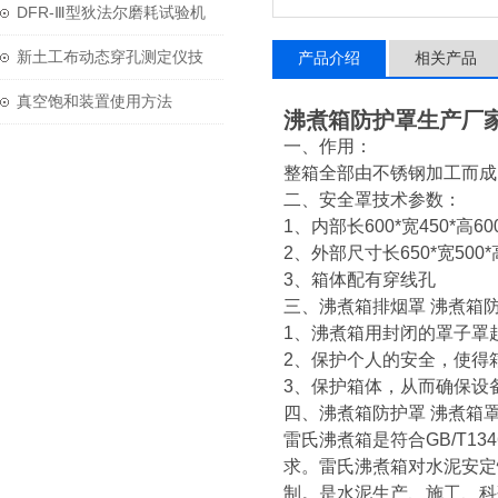
用与维护？
DFR-Ⅲ型狄法尔磨耗试验机
技术参数
新土工布动态穿孔测定仪技
产品介绍
相关产品
术参数
真空饱和装置使用方法
沸煮箱防护罩生产厂
一、作用：
整箱全部由不锈钢加工而成
二、安全罩技术参数：
1、内部长600*宽450*高60
2、外部尺寸长650*宽500*
3、箱体配有穿线孔
三、沸煮箱排烟罩 沸煮箱防
1、沸煮箱用封闭的罩子罩
2、保护个人的安全，使得
3、保护箱体，从而确保设
四、沸煮箱防护罩 沸煮箱
雷氏沸煮箱是符合GB/T13
求。雷氏沸煮箱对水泥安定
制。是水泥生产、施工、科