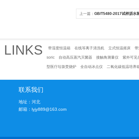
上一篇：
GB/T5480-2017试样沥
LINKS
带湿度恒温箱
在线等离子清洗机
立式恒温摇床
带
soric
自动高压蒸汽灭菌器
接触角测量仪
紫外可见
型医疗垃圾焚烧炉
全自动冰点仪
二氧化碳低温培养
联系我们
地址：河北
邮箱：lyjy889@163.com