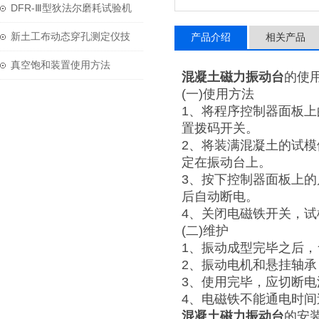
用与维护？
DFR-Ⅲ型狄法尔磨耗试验机
技术参数
新土工布动态穿孔测定仪技
产品介绍
相关产品
术参数
真空饱和装置使用方法
混凝土磁力振动台
的使
(一)使用方法
1、将程序控制器面板上
置拨码开关。
2、将装满混凝土的试
定在振动台上。
3、按下控制器面板上
后自动断电。
4、关闭电磁铁开关，
(二)维护
1、振动成型完毕之后
2、振动电机和悬挂轴
3、使用完毕，应切断电
4、电磁铁不能通电时
混凝土磁力振动台
的安