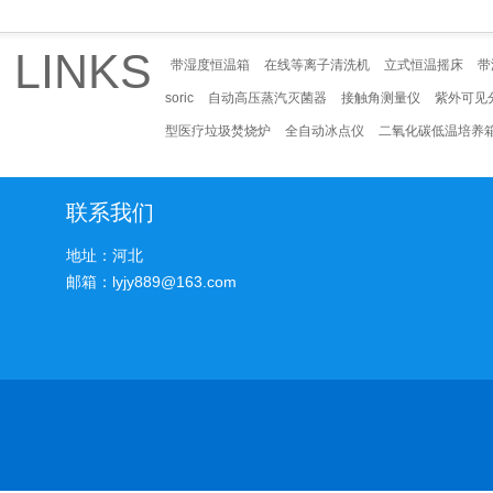
LINKS
带湿度恒温箱
在线等离子清洗机
立式恒温摇床
带
soric
自动高压蒸汽灭菌器
接触角测量仪
紫外可见
型医疗垃圾焚烧炉
全自动冰点仪
二氧化碳低温培养
联系我们
地址：河北
邮箱：lyjy889@163.com