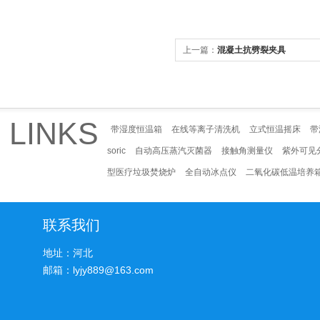
上一篇：
混凝土抗劈裂夹具
LINKS
带湿度恒温箱
在线等离子清洗机
立式恒温摇床
带
soric
自动高压蒸汽灭菌器
接触角测量仪
紫外可见
型医疗垃圾焚烧炉
全自动冰点仪
二氧化碳低温培养
联系我们
地址：河北
邮箱：lyjy889@163.com