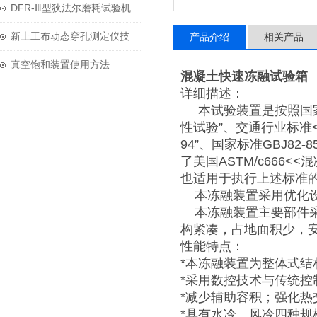
用与维护？
DFR-Ⅲ型狄法尔磨耗试验机
技术参数
新土工布动态穿孔测定仪技
产品介绍
相关产品
术参数
真空饱和装置使用方法
混凝土快速冻融试验箱
详细描述：
本试验装置是按照国家电力
性试验”、交通行业标准<
94”、国家标准GBJ8
了美国ASTM/c666
也适用于执行上述标准
本冻融装置采用优化设
本冻融装置主要部件采
构紧凑，占地面积少，
性能特点：
*本冻融装置为整体式结
*采用数控技术与传统
*减少辅助容积；强化
*具有水冷、风冷四种