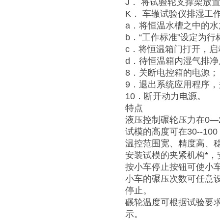
J． 将试验轮支撑架放
K． 车辙试验仪排湿工
a．将恒温水槽之中的水
b．“工作标准”设定为行
c．将恒温箱门打开，启
d．待恒温箱内湿气排净
8．关断电控箱的电源；
9．退出系统应用程序
10．断开动力电源。
特点
液压控制碾轮压力在0—
试模的高度可在30--10
温控范围宽、精度高、稳
安装试模的夹紧机构*，
按小车停止按钮可使小
小车的碾压次数可任意
停止。
碾轮温度可根据试验要
示。