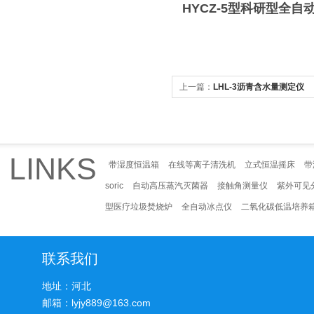
HYCZ-5型科研型全自
上一篇：
LHL-3沥青含水量测定仪
LINKS
带湿度恒温箱
在线等离子清洗机
立式恒温摇床
带
soric
自动高压蒸汽灭菌器
接触角测量仪
紫外可见
型医疗垃圾焚烧炉
全自动冰点仪
二氧化碳低温培养
联系我们
地址：河北
邮箱：lyjy889@163.com