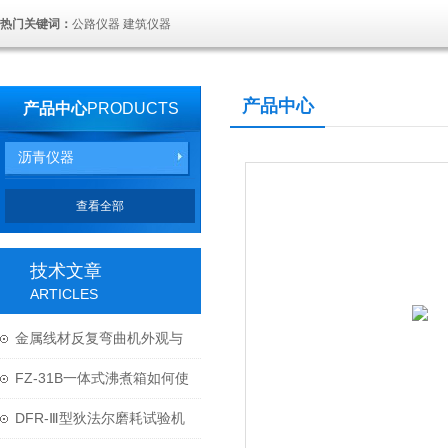
热门关键词：
公路仪器 建筑仪器
产品中心
产品中心
PRODUCTS
沥青仪器
查看全部
技术文章
ARTICLES
金属线材反复弯曲机外观与
结构
FZ-31B一体式沸煮箱如何使
用与维护？
DFR-Ⅲ型狄法尔磨耗试验机