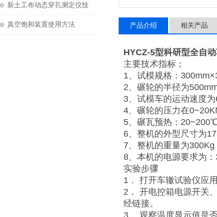
技术参数
新土工布动态穿孔测定仪技
术参数
真空饱和装置使用方法
产品介绍
相关产品
HYCZ-5型科研型全自
主要技术指标；
1、试模规格：300mm×30
2、碾轮的半径为500mm
3、试模车的运动速度为
4、碾轮的压力在0~20
5、碾瓦预热：20~20
6、整机的外型尺寸为1750
7、整机的重量为300Kg
8、本机的电源要求为：38
实验步骤
1． 打开车辙试验仪应用
2． 开电控箱电源开关
经链接。
3． 观察温度显示值是