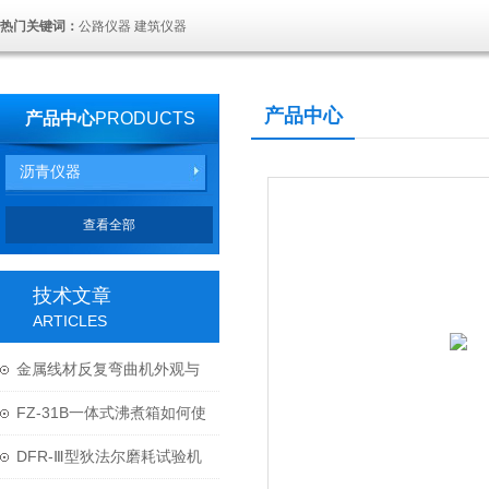
热门关键词：
公路仪器 建筑仪器
产品中心
产品中心
PRODUCTS
沥青仪器
查看全部
技术文章
ARTICLES
金属线材反复弯曲机外观与
结构
FZ-31B一体式沸煮箱如何使
用与维护？
DFR-Ⅲ型狄法尔磨耗试验机