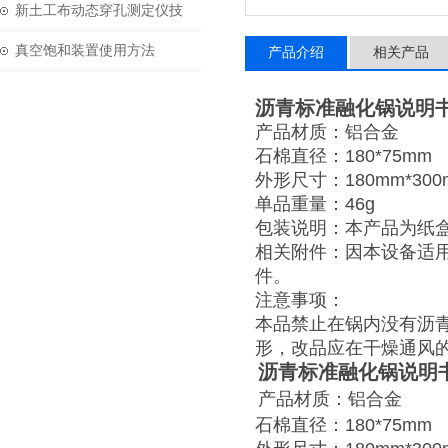
技术参数
新土工布动态穿孔测定仪技
术参数
真空饱和装置使用方法
产品介绍
相关产品
沥青标准融化锅说明
产品材质：铝合金
石棉直径：
180*75mm
外形尺寸：
180mm*30
单品重量：
46g
包装说明：本产品为纸
相关附件：因本设备适
件。
注意事项：
本品禁止在锅内没有沥
形，改品应在干燥通风
沥青标准融化锅说明
产品材质：铝合金
石棉直径：
180*75mm