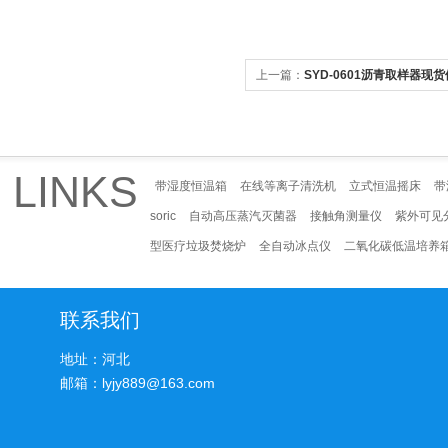
上一篇：
SYD-0601沥青取样器现
LINKS
带湿度恒温箱
在线等离子清洗机
立式恒温摇床
带
soric
自动高压蒸汽灭菌器
接触角测量仪
紫外可见
型医疗垃圾焚烧炉
全自动冰点仪
二氧化碳低温培养
联系我们
地址：河北
邮箱：lyjy889@163.com