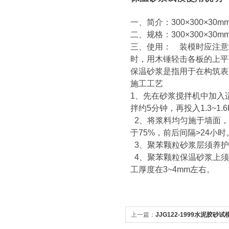
一、简介：300×300×
二、规格：300×300×
三、使用： 装模时应注意
时，用木锤轻击各板的上平
保温砂浆是指用于在构筑表
施工工艺
1、先在砂浆搅拌机中加入适
拌约5分钟，再投入1.3~
2、将浆料均匀施于墙面，
于75%，前后间隔>24小时
3、聚苯颗粒砂浆层须养护
4、聚苯颗粒保温砂浆上须
工厚度在3~4mm左右。
上一篇：
JJG122-1999水泥胶砂