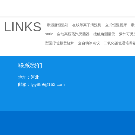
LINKS
带湿度恒温箱
在线等离子清洗机
立式恒温摇床
带
soric
自动高压蒸汽灭菌器
接触角测量仪
紫外可见
型医疗垃圾焚烧炉
全自动冰点仪
二氧化碳低温培养
联系我们
地址：河北
邮箱：lyjy889@163.com