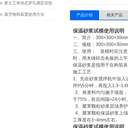
技术参数
新土工布动态穿孔测定仪技
术参数
真空饱和装置使用方法
产品介绍
相关产品
保温砂浆试模使用说明
一、简介：300×300×
二、规格：300×300×
三、使用： 装模时应注意
时，用木锤轻击各板的上平
保温砂浆是指用于在构筑表
施工工艺
1、先在砂浆搅拌机中加入适
拌约5分钟，再投入1.3~
2、将浆料均匀施于墙面，
于75%，前后间隔>24小时
3、聚苯颗粒砂浆层须养护
4、聚苯颗粒保温砂浆上须
工厚度在3~4mm左右。
保温砂浆试模使用说明