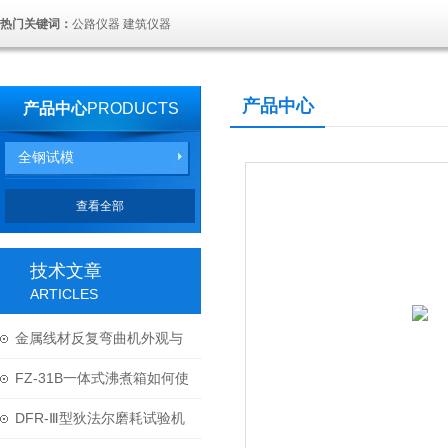
热门关键词：
公路仪器 建筑仪器
产品中心
产品中心
PRODUCTS
全钢试模
查看全部
技术文章
ARTICLES
金属线材反复弯曲机外观与
结构
FZ-31B一体式沸煮箱如何使
用与维护？
DFR-Ⅲ型狄法尔磨耗试验机