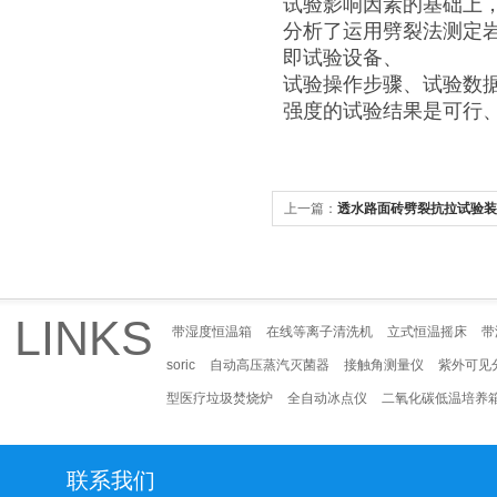
试验影响因素的基础上
分析了运用劈裂法测定
即试验设备、
试验操作步骤、试验数
强度的试验结果是可行
上一篇：
透水路面砖劈裂抗拉试验装
LINKS
带湿度恒温箱
在线等离子清洗机
立式恒温摇床
带
soric
自动高压蒸汽灭菌器
接触角测量仪
紫外可见
型医疗垃圾焚烧炉
全自动冰点仪
二氧化碳低温培养
联系我们