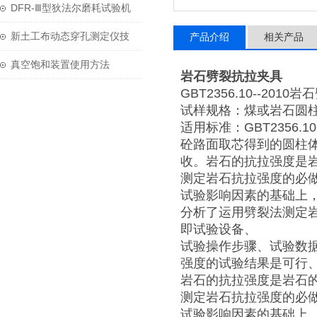
用与维护？
DFR-Ⅲ型狄法尔磨耗试验机
技术参数
新土工布动态穿孔测定仪技
产品介绍
相关产品
术参数
真空饱和装置使用方法
岩石劈裂抗拉夹具
GBT2356.10--201
试样规格：煤或岩石圆柱体
适用标准：GBT2356.10-
砼路面取芯得到的圆柱体 公
收。岩石的抗拉强度是
测定岩石抗拉强度的必
试验影响因素的基础上
分析了运用劈裂法测定
即试验设备、
试验操作步骤、试验数
强度的试验结果是可行
岩石的抗拉强度是岩石
测定岩石抗拉强度的必
试验影响因素的基础上