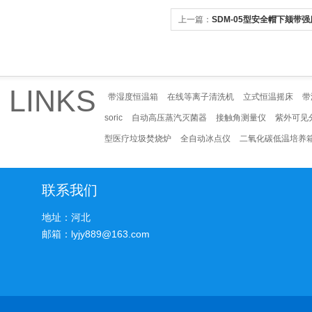
上一篇：
SDM-05型安全帽下颏带
LINKS
带湿度恒温箱
在线等离子清洗机
立式恒温摇床
带
soric
自动高压蒸汽灭菌器
接触角测量仪
紫外可见
型医疗垃圾焚烧炉
全自动冰点仪
二氧化碳低温培养
联系我们
地址：河北
邮箱：lyjy889@163.com