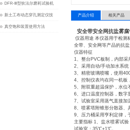
用与维护？
DFR-Ⅲ型狄法尔磨耗试验机
技术参数
新土工布动态穿孔测定仪技
产品介绍
相关产品
术参数
真空饱和装置使用方法
安全带安全网抗盐雾腐
仪器用途
本仪器用于检测
全带、安全网等产品的抗盐
仪器特征
1、整台PVC板制，内部
2、采用自动/手动加水系
3、精密玻璃喷嘴，使用40
4、控制仪表均在同一机板
5、附双重超温保护，水位
6、进口温度控制器，数字显
7、试验室采用蒸气直接加
8、喷雾塔附锥形分散器、
9、压力桶采用亨利定律，
主要指标
1、盐水喷雾试验；
试验室：35℃±1℃。