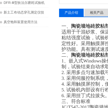
用与维护？
DFR-Ⅲ型狄法尔磨耗试验机
技术参数
新土工布动态穿孔测定仪技
产品介绍
相关产品
术参数
真空饱和装置使用方法
一、
陶瓷墙地砖胶粘
适用于干混砂浆、保
粘结强度试验，试验
定性好。采用触摸屏
护功能。具有测试速
二、
陶瓷墙地砖胶粘
1、嵌入式Windo
制，试验结束自动求
2. 采用多点匀速加
3. 采用伺服控制系
4. 采用触摸屏控制
5. 试验机内部设有
6. 采用挂丁式拉拔
三、符合标准
JC/T547-2017陶