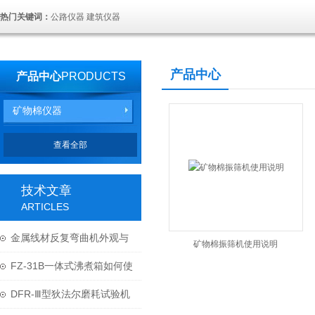
热门关键词：
公路仪器 建筑仪器
产品中心
产品中心
PRODUCTS
矿物棉仪器
查看全部
技术文章
ARTICLES
金属线材反复弯曲机外观与
矿物棉振筛机使用说明
结构
FZ-31B一体式沸煮箱如何使
用与维护？
DFR-Ⅲ型狄法尔磨耗试验机