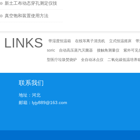
技术参数
新土工布动态穿孔测定仪技
术参数
真空饱和装置使用方法
LINKS
带湿度恒温箱
在线等离子清洗机
立式恒温摇床
带
soric
自动高压蒸汽灭菌器
接触角测量仪
紫外可见
型医疗垃圾焚烧炉
全自动冰点仪
二氧化碳低温培养
联系我们
地址：河北
邮箱：lyjy889@163.com