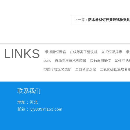
上一篇：
防水卷材钉杆撕裂试验夹具
LINKS
带湿度恒温箱
在线等离子清洗机
立式恒温摇床
带
soric
自动高压蒸汽灭菌器
接触角测量仪
紫外可见
型医疗垃圾焚烧炉
全自动冰点仪
二氧化碳低温培养
联系我们
地址：河北
邮箱：lyjy889@163.com