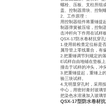
螺栓、压板、支柱所组
盖、控制器滑块、控制螺钉
2、工作原理：
用控制器组件将重锤提
制器弹簧被压缩，控制
击冲杆向下作用在试样
QSX-17防水卷材抗穿
1.使用前检查定位标是
属导管上零线重合，有
2.把重锤调节到规定的落
E试样自由地铺在垫板
撞击于试样的冲头，冲
3.把重锤提起，重锤上
验三块试样。
4.无明显穿孔时，采用
中心，用密封膏封玻璃管
把染色水溶液加入玻璃
QSX-17型防水卷材