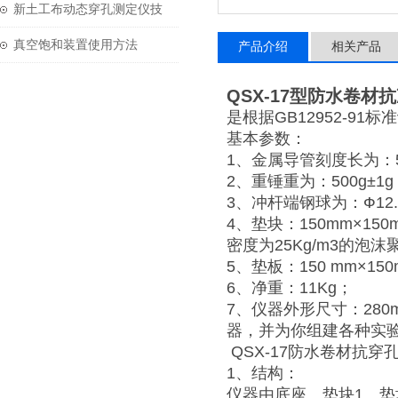
技术参数
新土工布动态穿孔测定仪技
术参数
真空饱和装置使用方法
产品介绍
相关产品
QSX-17型防水卷材
是根据GB12952-9
基本参数：
1、金属导管刻度长为：5
2、重锤重为：500g±1g
3、冲杆端钢球为：Ф12.
4、垫块：150mm×150
密度为25Kg/m3的泡
5、垫板：150 mm×15
6、净重：11Kg；
7、仪器外形尺寸：280
器，并为你组建各种实
QSX-17防水卷材抗
1、结构：
仪器由底座、垫块1、