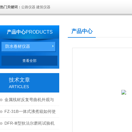
热门关键词：
公路仪器 建筑仪器
产品中心
产品中心
PRODUCTS
防水卷材仪器
查看全部
技术文章
ARTICLES
金属线材反复弯曲机外观与
结构
FZ-31B一体式沸煮箱如何使
用与维护？
DFR-Ⅲ型狄法尔磨耗试验机