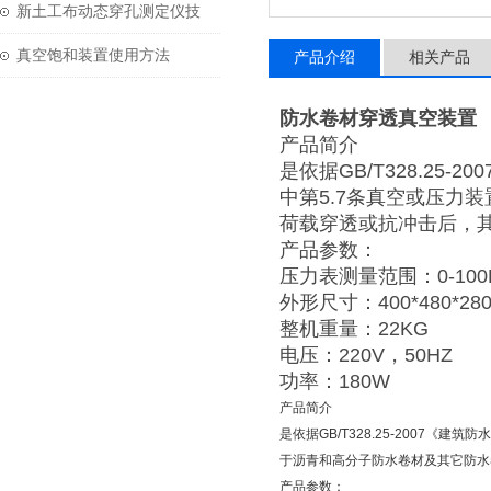
技术参数
新土工布动态穿孔测定仪技
术参数
真空饱和装置使用方法
产品介绍
相关产品
防水卷材穿透真空装置
产品简介
是依据GB/T328.2
中第5.7条真空或压力
荷载穿透或抗冲击后，
产品参数：
压力表测量范围：0-100
外形尺寸：400*480*28
整机重量：22KG
电压：220V，50HZ
功率：180W
产品简介
是依据GB/T328.25-2007
于沥青和高分子防水卷材及其它防水
产品参数：