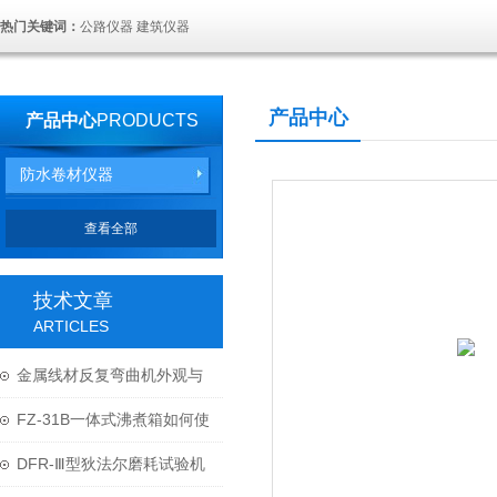
热门关键词：
公路仪器 建筑仪器
产品中心
产品中心
PRODUCTS
防水卷材仪器
查看全部
技术文章
ARTICLES
金属线材反复弯曲机外观与
结构
FZ-31B一体式沸煮箱如何使
用与维护？
DFR-Ⅲ型狄法尔磨耗试验机