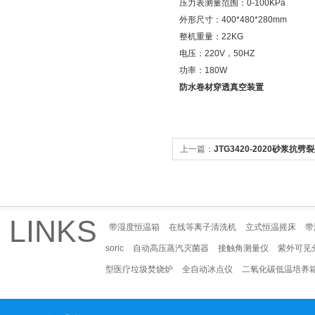
压力表测量范围：0-100KPa
外形尺寸：400*480*280mm
整机重量：22KG
电压：220V，50HZ
功率：180W
防水卷材穿透真空装置
上一篇：
JTG3420-2020砂浆抗劈
LINKS
带湿度恒温箱
在线等离子清洗机
立式恒温摇床
带
soric
自动高压蒸汽灭菌器
接触角测量仪
紫外可见
型医疗垃圾焚烧炉
全自动冰点仪
二氧化碳低温培养