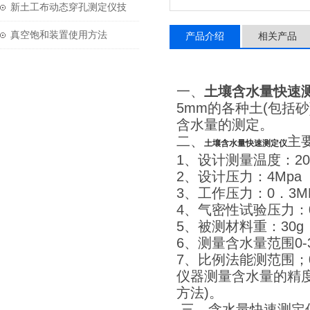
技术参数
新土工布动态穿孔测定仪技
术参数
真空饱和装置使用方法
产品介绍
相关产品
一、
土壤含水量快速
5mm的各种土(包括
含水量的测定。
二、
主
土壤含水量快速测定仪
1、设计测量温度：20
2、设计压力：4Mp
3、工作压力：0．3M
4、气密性试验压力：
5、被测材料重：30
6、测量含水量范围0
7、比例法能测范围
仪器测量含水量的精度符
方法)。
三、含水量快速测定