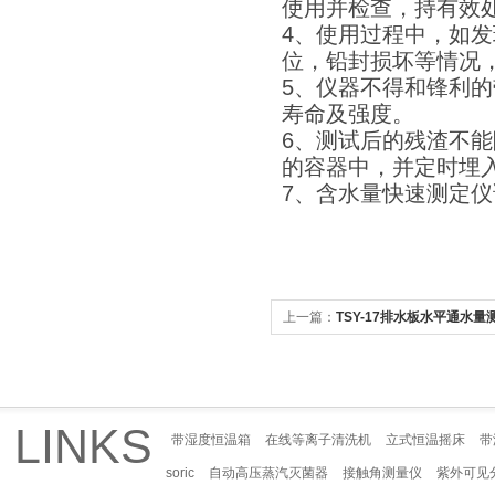
使用并检查，持有效
4、使用过程中，如
位，铅封损坏等情况
5、仪器不得和锋利
寿命及强度。
6、测试后的残渣不
的容器中，并定时埋
7、含水量快速测定
上一篇：
TSY-17排水板水平通水量
LINKS
带湿度恒温箱
在线等离子清洗机
立式恒温摇床
带
soric
自动高压蒸汽灭菌器
接触角测量仪
紫外可见