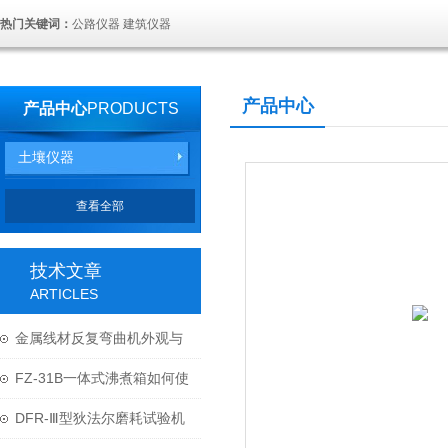
热门关键词：
公路仪器 建筑仪器
产品中心
产品中心
PRODUCTS
土壤仪器
查看全部
技术文章
ARTICLES
金属线材反复弯曲机外观与
结构
FZ-31B一体式沸煮箱如何使
用与维护？
DFR-Ⅲ型狄法尔磨耗试验机