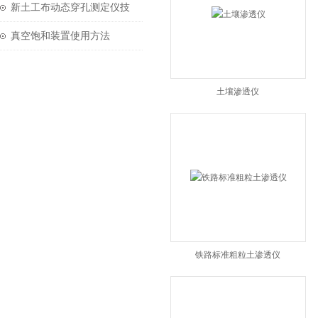
技术参数
新土工布动态穿孔测定仪技
术参数
真空饱和装置使用方法
土壤渗透仪
铁路标准粗粒土渗透仪