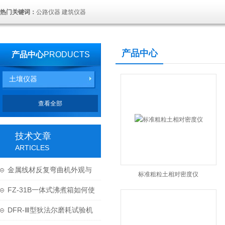
热门关键词：
公路仪器 建筑仪器
产品中心
产品中心
PRODUCTS
土壤仪器
查看全部
技术文章
ARTICLES
金属线材反复弯曲机外观与
标准粗粒土相对密度仪
结构
FZ-31B一体式沸煮箱如何使
用与维护？
DFR-Ⅲ型狄法尔磨耗试验机