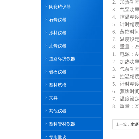
2、加热功率
陶瓷砖仪器
3、气泵功率
4、控温精度 p
石膏仪器
5、计时精度 p
6、蒸馏时间：
涂料仪器
7、温度设定：
油膏仪器
8、重量：2
1、电源：AC
道路标线仪器
2、加热功率
3、气泵功率
岩石仪器
4、控温精度 p
5、计时精度 p
塑料试模
6、蒸馏时间：
夹具
7、温度设定：
8、重量：2
其他仪器
塑料管材仪器
上一篇：
水泥
专用量块