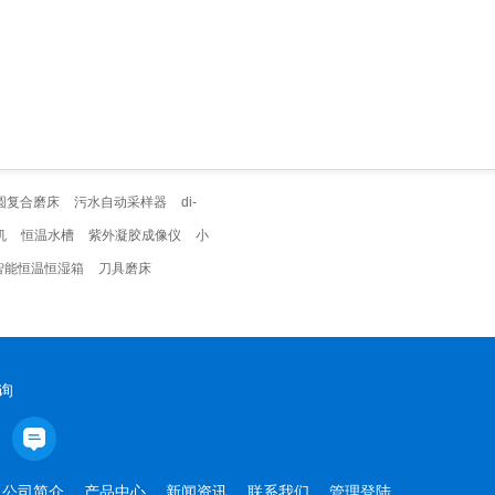
圆复合磨床
污水自动采样器
di-
机
恒温水槽
紫外凝胶成像仪
小
智能恒温恒湿箱
刀具磨床
询
公司简介
产品中心
新闻资讯
联系我们
管理登陆