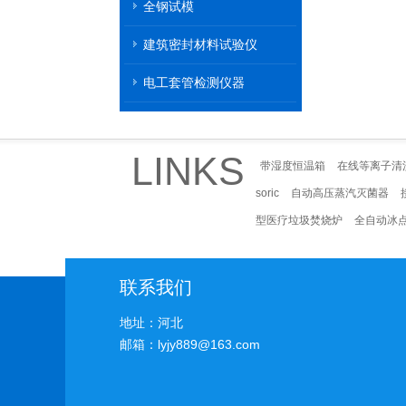
全钢试模
建筑密封材料试验仪
电工套管检测仪器
LINKS
带湿度恒温箱
在线等离子清
soric
自动高压蒸汽灭菌器
型医疗垃圾焚烧炉
全自动冰
联系我们
地址：河北
邮箱：lyjy889@163.com