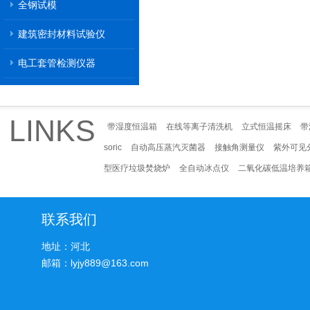
全钢试模
建筑密封材料试验仪
电工套管检测仪器
LINKS
带湿度恒温箱
在线等离子清洗机
立式恒温摇床
带
soric
自动高压蒸汽灭菌器
接触角测量仪
紫外可见
型医疗垃圾焚烧炉
全自动冰点仪
二氧化碳低温培养
联系我们
地址：河北
邮箱：lyjy889@163.com