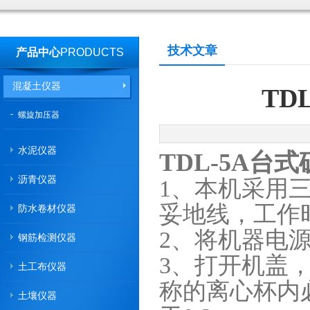
技术文章
产品中心
PRODUCTS
混凝土仪器
TD
螺旋加压器
水泥仪器
TDL-5A台
沥青仪器
1、本机采用
妥地线，工作
防水卷材仪器
2、将机器电
钢筋检测仪器
3、打开机盖
土工布仪器
称的离心杯内
土壤仪器