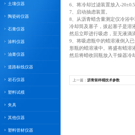
土壤仪器
6、将冷却过滤装置放入-20±0
7、启动抽虑装置。
陶瓷砖仪器
8、从沥青蜡含量测定仪冷浴中
冷却筒及塞子，拔起塞子是溶液
石膏仪器
然后立即进行吸虑，至无液滴
9、将吸虑瓶中的蜡溶液倒入已
涂料仪器
形瓶的蜡溶液中。将盛有蜡溶液
油膏仪器
然后将蜡收回瓶放入干燥器冷却1
道路标线仪器
岩石仪器
上一篇：
沥青留样桶技术参数
塑料试模
夹具
其他仪器
塑料管材仪器