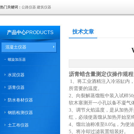
热门关键词：
公路仪器 建筑仪器
技术文章
产品中心
PRODUCTS
混凝土仪器
螺旋加压器
沥青蜡含量测定仪操作规程
水泥仪器
1、将工业酒精注入冷浴缸内，
沥青仪器
所需要的温度。
2、向裂解蒸馏瓶中装入试样5
防水卷材仪器
软木塞测开一小孔以备不凝气
3、调节火焰温度，是从加热开
钢筋检测仪器
红，必须使蒸馏从加热开始至
4、馏出油称准至0.05g，为
土工布仪器
5、将冷却过滤装置组装好。