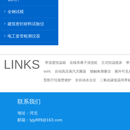
全钢试模
建筑密封材料试验仪
电工套管检测仪器
LINKS
带湿度恒温箱
在线等离子清洗机
立式恒温摇床
带
soric
自动高压蒸汽灭菌器
接触角测量仪
紫外可见
型医疗垃圾焚烧炉
全自动冰点仪
二氧化碳低温培养
联系我们
地址：河北
邮箱：lyjy889@163.com