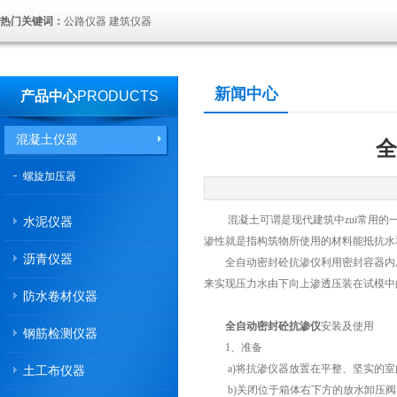
热门关键词：
公路仪器 建筑仪器
新闻中心
产品中心
PRODUCTS
混凝土仪器
全
螺旋加压器
混凝土可谓是现代建筑中zui常用的一
水泥仪器
渗性就是指构筑物所使用的材料能抵抗水
沥青仪器
全自动密封砼抗渗仪利用密封容器内压
来实现压力水由下向上渗透压装在试模中
防水卷材仪器
全自动密封砼抗渗仪
安装及使用
钢筋检测仪器
1、准备
a)将抗渗仪器放置在平整、坚实的室
土工布仪器
b)关闭位于箱体右下方的放水卸压阀