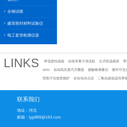
全钢试模
建筑密封材料试验仪
电工套管检测仪器
LINKS
带湿度恒温箱
在线等离子清洗机
立式恒温摇床
带
soric
自动高压蒸汽灭菌器
接触角测量仪
紫外可见
型医疗垃圾焚烧炉
全自动冰点仪
二氧化碳低温培养
联系我们
地址：河北
邮箱：lyjy889@163.com