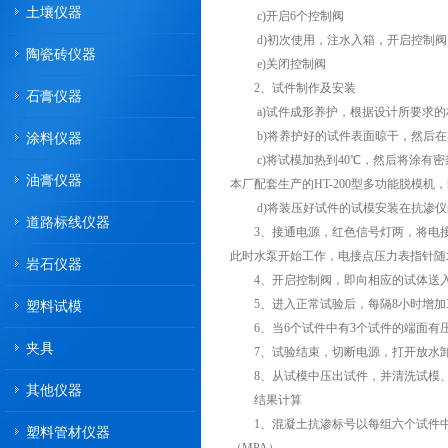
土壤仪器
c)开启6个控制阀
d)初次使用，注水入箱，开启控制阀
陶瓷砖仪器
e)关闭控制阀
2、试件制作及安装
石膏仪器
a)试件成形养护，根据设计所要求的
b)将养护好的试件表面晾干，然后在
涂料仪器
c)将试模加热到40℃，然后将涂有密
油膏仪器
本厂配套生产的HT-200型多功能脱模
d)将装压好试件的试模安装在抗渗仪
道路标线仪器
3、接通电源，红色信号灯两，将电接点压
此时水泵开始工作，电接点压力表指针随
岩石仪器
4、开启控制阀，即向相应的试体送入
5、进入正常试验后，每隔8小时增加工
塑料试模
6、当6个试件中有3个试件的端面有
夹具
7、试验结束，切断电源，打开放水卸
8、从试模中压出试件，并清洗试模、
其他仪器
结果计算
1、混凝土抗渗标号以每组六个试件中四个
塑料管材仪器