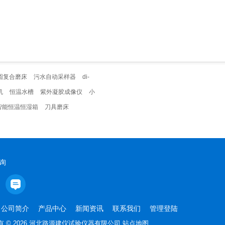
圆复合磨床
污水自动采样器
di-
机
恒温水槽
紫外凝胶成像仪
小
智能恒温恒湿箱
刀具磨床
询
公司简介
产品中心
新闻资讯
联系我们
管理登陆
有 © 2026 河北路源建仪试验仪器有限公司
站点地图