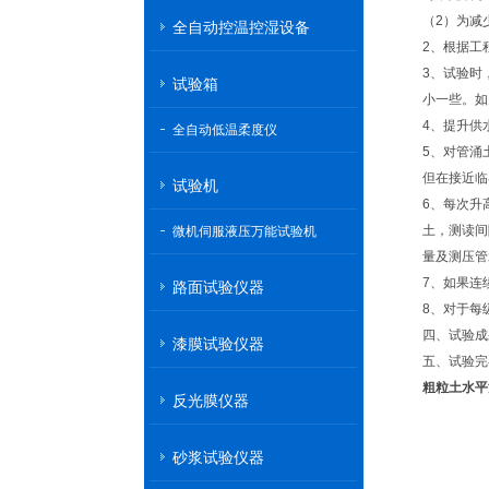
（2）为减
全自动控温控湿设备
2、根据工
3、试验时
试验箱
小一些。如
4、提升供
全自动低温柔度仪
5、对管涌土
但在接近临
试验机
6、每次升
土，测读间
微机伺服液压万能试验机
量及测压管
7、如果连
路面试验仪器
8、对于每
四、试验成果
漆膜试验仪器
五、试验完
粗粒土水平
反光膜仪器
砂浆试验仪器