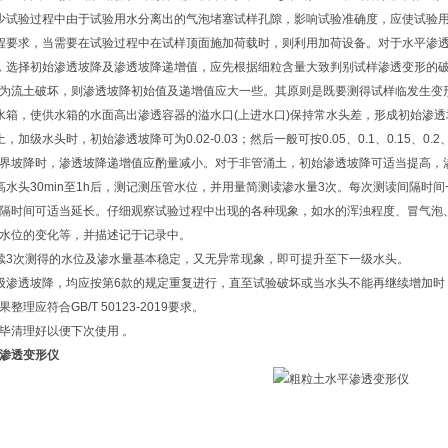
少试验过程中由于试验用水分离出的气泡堵塞试样孔隙，影响试验准确度，应使试验
程要求，当需要在试验过程中在试样顶面施加荷载时，则利用加荷设备。对于水平渗
，选择初始渗透坡降及渗透坡降递增值，应先根据细粒含量大致判别试样渗透变形的
为流土破坏，则渗透坡降初始值及递增值应大一些。其原则是既要测得试样临发生变
水箱，使供水箱的水面高出渗透容器的溢水口(上进水口)保持常水头差，形成初始渗透
，加级水头时，初始渗透坡降可为0.02-0.03；然后一般可按0.05、0.1、0.15、0.2、0.
界坡降时，渗透坡降递增值应酌量减小。对于非管涌土，初始渗透坡降可适当提高，
高水头30min至1h后，测记测压管水位，并用量简测读渗水量3次。每次测读间隔时间一
隔时间可适当延长。仔细观察试验过程中出现的各种现象，如水的浑浊程度、冒气泡
水位的变化等，并描述记于记录中。
续3次测得的水位及渗水量基本稳定，又无异常现象，即可提升至下一级水头。
级渗透坡降，均应按第6款的规定重复进行，直至试验破坏或当水头不能再继续增加时
整理应符合GB/T 50123-2019要求。
毕清理好以便下次使用 。
渗透变形仪