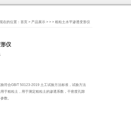
现在的位置：
首页
>
产品展示
> >
> 粗粒土水平渗透变形仪
变形仪
5
合GB/T 50123-2019 土工试验方法标准，试验方法
适用于粗粒土，用于测定粗粒土的渗透系数，干密度孔隙
等参数。