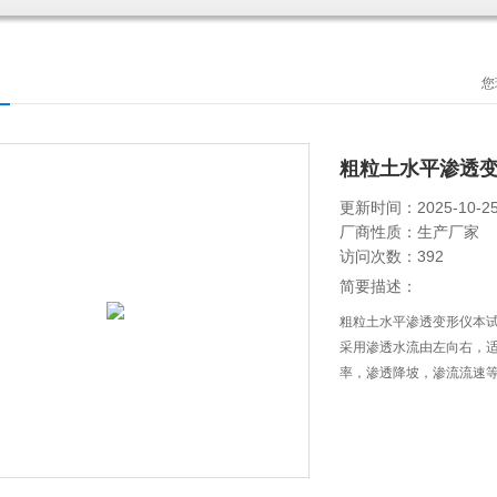
您
粗粒土水平渗透
更新时间：2025-10-2
厂商性质：生产厂家
访问次数：392
简要描述：
粗粒土水平渗透变形仪本试验符
采用渗透水流由左向右，
率，渗透降坡，渗流流速