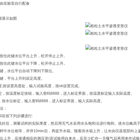
由实验室自行配备
源显示如图
按住此键水位平台上升，松开停止上升。
按住此键水位平台下降，松开停止上升。
键，水位平台自动下降到下限位。
键，平台上升到设定高度。
置;按设置高度处，输入试验高度，按ok设置完成。
定，按温度标定按钮，输入密码8888，进入标定界面，按温度标定输入实际温度。
：按水位标定，输入密码8888，进入标定界面，输入实际高度。
法：
和应按下列步骤进行:
装好后，测量试样的实际厚度，然后用无气水采用水头饱和法进行饱和。使水位略高于
样中水位相等，并停10min后，再提升水箱。随着供水箱上升，让水由仪器底部向
位上升，应接通相应的测压管(若试验用自来水，应至少贮存一天曝气后再用来作试验