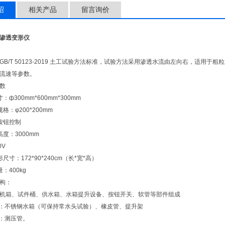
绍
相关产品
留言询价
渗透变形仪
GB/T 50123-2019 土工试验方法标准，试验方法采用渗透水流由左向右，适用
流速等参数。
数
：ф300mm*600mm*300mm
格：φ200*200mm
按钮控制
度：3000mm
0V
尺寸：172*90*240cm（长*宽*高）
：400kg
构：
机箱、试件桶、供水箱、水箱提升设备、按钮开关、软管等部件组成
备：不锈钢水箱（可保持常水头试验）、橡皮管、提升架
备：测压管。