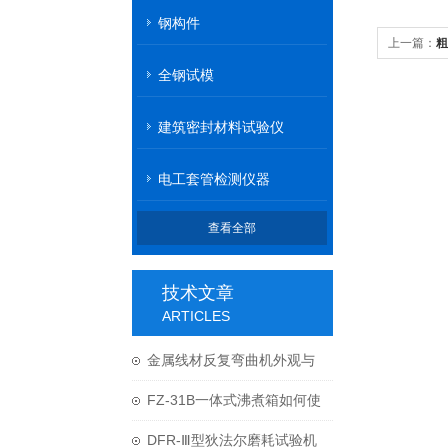
钢构件
上一篇：
粗
全钢试模
建筑密封材料试验仪
电工套管检测仪器
查看全部
技术文章
ARTICLES
金属线材反复弯曲机外观与
结构
FZ-31B一体式沸煮箱如何使
用与维护？
DFR-Ⅲ型狄法尔磨耗试验机